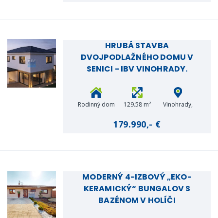
HRUBÁ STAVBA
DVOJPODLAŽNÉHO DOMU V
SENICI - IBV VINOHRADY.
Rodinný dom
129.58 m²
Vinohrady,
Senica
179.990,- €
MODERNÝ 4-IZBOVÝ „EKO-
KERAMICKÝ“ BUNGALOV S
BAZÉNOM V HOLÍČI