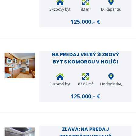
3-izbový byt
83 m²
D. Rapanta,
Holíč
125.000,- €
NA PREDAJ VEĽKÝ 3IZBOVÝ
BYT S KOMOROU V HOLÍČI
3-izbový byt
83.82 m²
Hodonínska,
Holíč
125.000,- €
ZĽAVA: NA PREDAJ