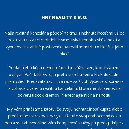
HRF REALITY S.R.O.
Naša realitná kancelária pôsobí na trhu s nehnuteľnosťami už od
roku 2007. Za toto obdobie sme získali mnoho skúseností a
vybudovali stabilné postavenie na realitnom trhu v Holíči a jeho
okolí.
Predaj alebo kúpa nehnuteľnosti je vážna vec, ktorá výrazne
ovplyvní Váš ďalší život, a preto si treba tento krok dôkladne
premyslieť. Predávate raz - dva razy za život. Vyberte si správne
a oslovte overenú realitnú kanceláriu, ktorá má skúsenosti a
dôveru tisícok klientov. Nenechajte nič na náhodu.
My Vám prinášame istotu, že svoju nehnuteľnosť kúpite alebo
predáte bez stresov a navyše ušetríte svoj drahocenný čas a
peniaze. Zabezpečíme Vám komplexné služby pri predaji, kúpe a