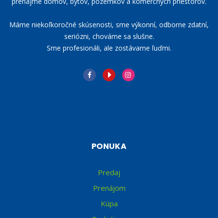
prenájme domov, bytov, pozemkov a komerčných priestorov.
Máme niekoľkoročné skúsenosti, sme výkonní, odborne zdatní,
seriózni, chováme sa slušne.
Sme profesionáli, ale zostávame ľuďmi.
PONUKA
Predaj
Prenájom
Kúpa