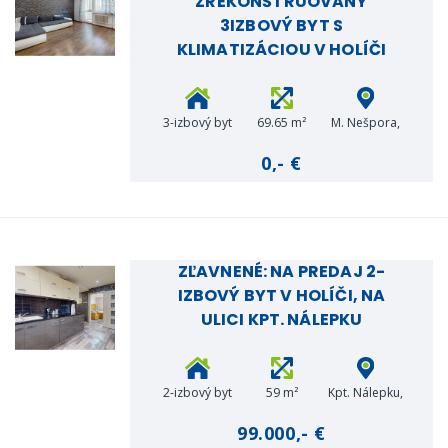
ZREKONŠTRUOVANÝ
3IZBOVÝ BYT S
KLIMATIZÁCIOU V HOLÍČI
3-izbový byt
69.65 m²
M. Nešpora,
Holíč
0,- €
ZĽAVNENÉ: NA PREDAJ 2-
IZBOVÝ BYT V HOLÍČI, NA
ULICI KPT. NÁLEPKU
2-izbový byt
59 m²
Kpt. Nálepku,
Holíč
99.000,- €