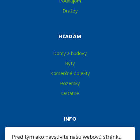
Podnájom
Dražby
HĽADÁM
Domy a budovy
Byty
Komerčné objekty
Pozemky
Ostatné
INFO
Makléri
Pred tým ako navštívite našu webovú stránku