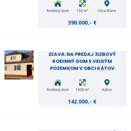
Rodinný dom
150 m²
Ulica Márie
Terézie, Holíč
390.000,- €
ZĽAVA: NA PREDAJ 3IZBOVÝ
RODINNÝ DOM S VEĽKÝM
POZEMKOM V OBCI KÁTOV
Rodinný dom
1600 m²
Kátov
142.000,- €