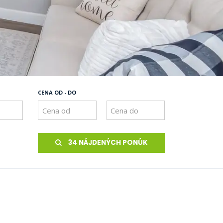
CENA OD - DO
34 NÁJDENÝCH PONÚK