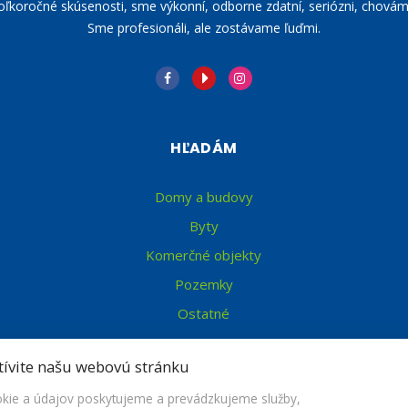
koročné skúsenosti, sme výkonní, odborne zdatní, seriózni, chovám
Sme profesionáli, ale zostávame ľuďmi.
HĽADÁM
Domy a budovy
Byty
Komerčné objekty
Pozemky
Ostatné
tívite našu webovú stránku
ie a údajov poskytujeme a prevádzkujeme služby,