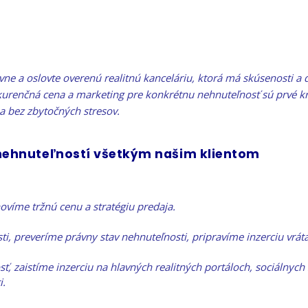
ávne a oslovte overenú realitnú kanceláriu, ktorá má skúsenosti a 
kurenčná cena a marketing pre konkrétnu nehnuteľnosť sú prvé kr
 a bez zbytočných stresov.
 nehnuteľností všetkým našim klientom
víme tržnú cenu a stratégiu predaja.
 preveríme právny stav nehnuteľnosti, pripravíme inzerciu vráta
, zaistíme inzerciu na hlavných realitných portáloch, sociálnyc
i.