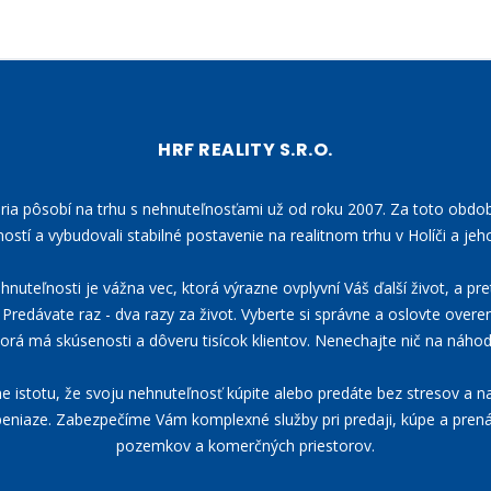
HRF REALITY S.R.O.
ária pôsobí na trhu s nehnuteľnosťami už od roku 2007. Za toto obdo
ostí a vybudovali stabilné postavenie na realitnom trhu v Holíči a jeho
nuteľnosti je vážna vec, ktorá výrazne ovplyvní Váš ďalší život, a pre
Predávate raz - dva razy za život. Vyberte si správne a oslovte overen
torá má skúsenosti a dôveru tisícok klientov. Nenechajte nič na náhod
istotu, že svoju nehnuteľnosť kúpite alebo predáte bez stresov a na
eniaze. Zabezpečíme Vám komplexné služby pri predaji, kúpe a pre
pozemkov a komerčných priestorov.