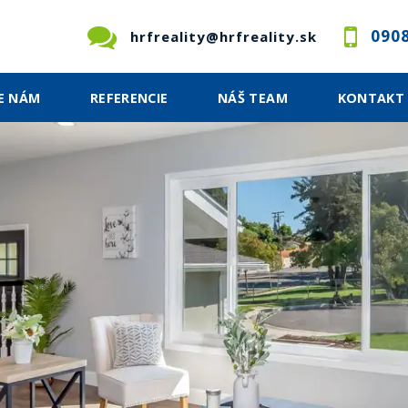
0908
hrfreality@hrfreality.sk
E NÁM
REFERENCIE
NÁŠ TEAM
KONTAKT