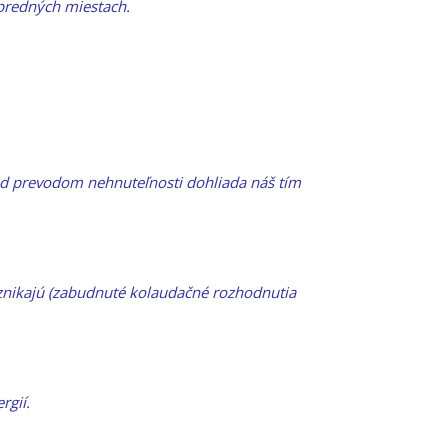
predných miestach.
d prevodom nehnuteľnosti dohliada náš tím
 vznikajú (zabudnuté kolaudačné rozhodnutia
rgií.