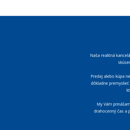
Naša realitná kancel
skúsen
Predaj alebo kúpa neh
dôkladne premyslieť. 
k
My Vám prinášame 
drahocenný čas a p