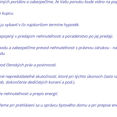
 iných portálov a zabezpečíme, že Vašu ponuku bude vidno na po
 kupcu.
 vybaviť v čo najskoršom termíne hypoték.
pojený s predajom nehnuteľnosti a poradenstvo po jej predaji.
odu a zabezpečíme prevod nehnuteľnosti s právnou zárukou - na
odu.
od členských práv a povinností.
 iné nepredvídateľné skutočnosti, ktoré pri týchto úkonoch často
ieb, dokončenie dedičských konaní a pod.).
nehnuteľnosti a prepis energií.
me pri prehlásení sa u správcu bytového domu a pri prepise ene