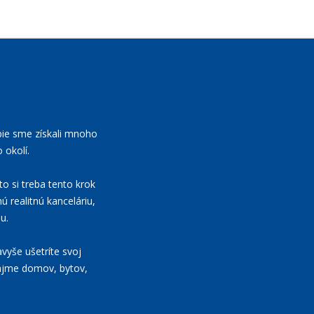
bie sme získali mnoho
 okolí.
to si treba tento krok
ú realitnú kanceláriu,
u.
vyše ušetríte svoj
nájme domov, bytov,