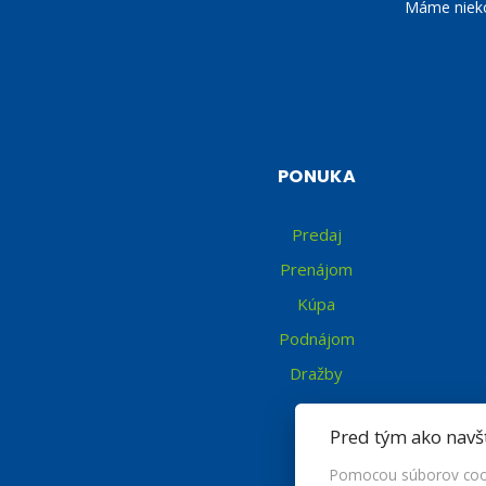
Máme niekoľ
PONUKA
Predaj
Prenájom
Kúpa
Podnájom
Dražby
Pred tým ako navš
Pomocou súborov cook