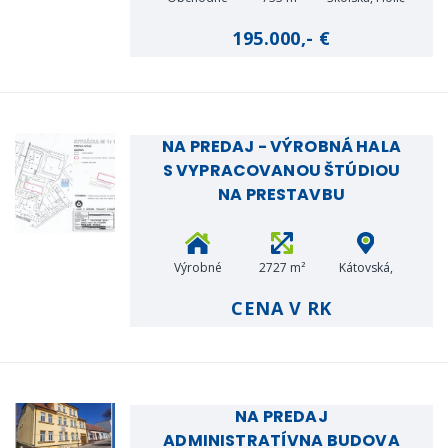
priestory
195.000,- €
NA PREDAJ - VÝROBNÁ HALA
S VYPRACOVANOU ŠTÚDIOU
NA PRESTAVBU
Výrobné
2727 m²
Kátovská,
priestory
Holíč
CENA V RK
NA PREDAJ
ADMINISTRATÍVNA BUDOVA