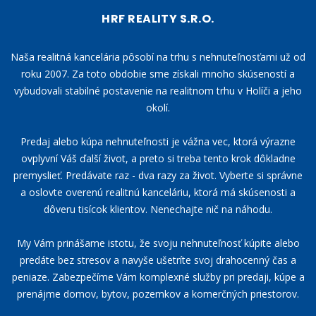
HRF REALITY S.R.O.
Naša realitná kancelária pôsobí na trhu s nehnuteľnosťami už od
roku 2007. Za toto obdobie sme získali mnoho skúseností a
vybudovali stabilné postavenie na realitnom trhu v Holíči a jeho
okolí.
Predaj alebo kúpa nehnuteľnosti je vážna vec, ktorá výrazne
ovplyvní Váš ďalší život, a preto si treba tento krok dôkladne
premyslieť. Predávate raz - dva razy za život. Vyberte si správne
a oslovte overenú realitnú kanceláriu, ktorá má skúsenosti a
dôveru tisícok klientov. Nenechajte nič na náhodu.
My Vám prinášame istotu, že svoju nehnuteľnosť kúpite alebo
predáte bez stresov a navyše ušetríte svoj drahocenný čas a
peniaze. Zabezpečíme Vám komplexné služby pri predaji, kúpe a
prenájme domov, bytov, pozemkov a komerčných priestorov.