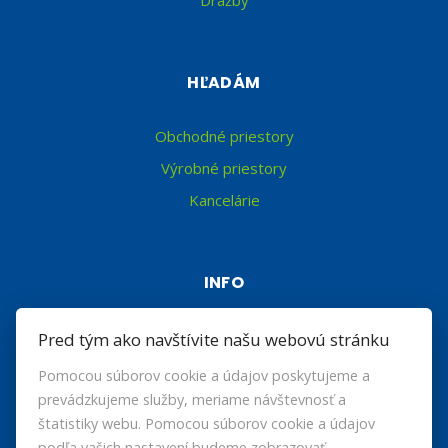
HĽADÁM
Obchodné priestory
Výrobné priestory
Kancelárie
INFO
Makléri
Pred tým ako navštívite našu webovú stránku
Napíšte nám
Pomocou súborov cookie a údajov poskytujeme a
Kontakt
prevádzkujeme služby, meriame návštevnosť a
štatistiky webu. Pomocou súborov cookie a údajov
podľa vašich nastavení budeme zobrazovať