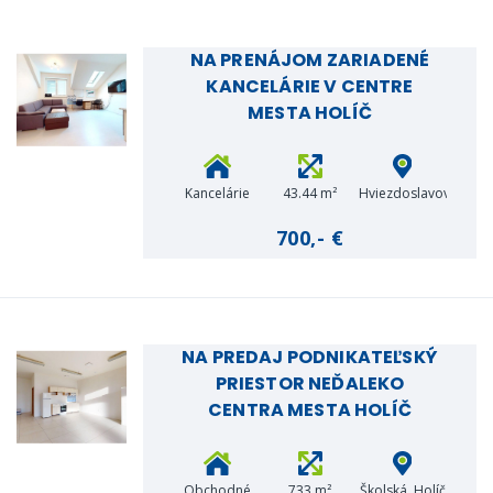
NA PRENÁJOM ZARIADENÉ
KANCELÁRIE V CENTRE
MESTA HOLÍČ
Kancelárie
43.44 m²
Hviezdoslavova,
Holíč
700,- €
NA PREDAJ PODNIKATEĽSKÝ
PRIESTOR NEĎALEKO
CENTRA MESTA HOLÍČ
Obchodné
733 m²
Školská, Holíč