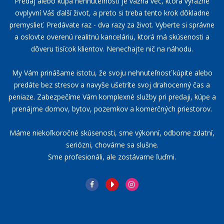
Predaj alebo kúpa nehnuteľnosti je vážna vec, ktorá výrazne
ovplyvní Váš ďalší život, a preto si treba tento krok dôkladne
premyslieť. Predávate raz - dva razy za život. Vyberte si správne
a oslovte overenú realitnú kanceláriu, ktorá má skúsenosti a
dôveru tisícok klientov. Nenechajte nič na náhodu.
My Vám prinášame istotu, že svoju nehnuteľnosť kúpite alebo
predáte bez stresov a navyše ušetríte svoj drahocenný čas a
peniaze. Zabezpečíme Vám komplexné služby pri predaji, kúpe a
prenájme domov, bytov, pozemkov a komerčných priestorov.
Máme niekoľkoročné skúsenosti, sme výkonní, odborne zdatní,
seriózni, chováme sa slušne.
Sme profesionáli, ale zostávame ľuďmi.