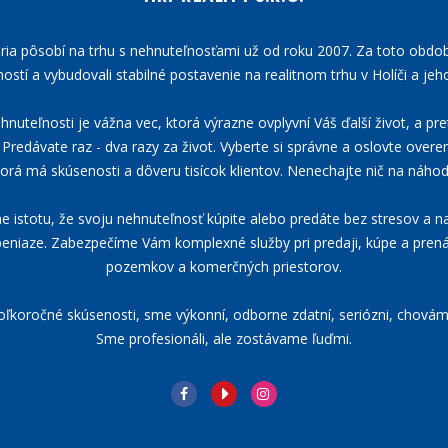
ária pôsobí na trhu s nehnuteľnosťami už od roku 2007. Za toto obdo
ostí a vybudovali stabilné postavenie na realitnom trhu v Holíči a jeho
nuteľnosti je vážna vec, ktorá výrazne ovplyvní Váš ďalší život, a pre
Predávate raz - dva razy za život. Vyberte si správne a oslovte overen
torá má skúsenosti a dôveru tisícok klientov. Nenechajte nič na náhod
istotu, že svoju nehnuteľnosť kúpite alebo predáte bez stresov a na
eniaze. Zabezpečíme Vám komplexné služby pri predaji, kúpe a pre
pozemkov a komerčných priestorov.
koročné skúsenosti, sme výkonní, odborne zdatní, seriózni, chovám
Sme profesionáli, ale zostávame ľuďmi.