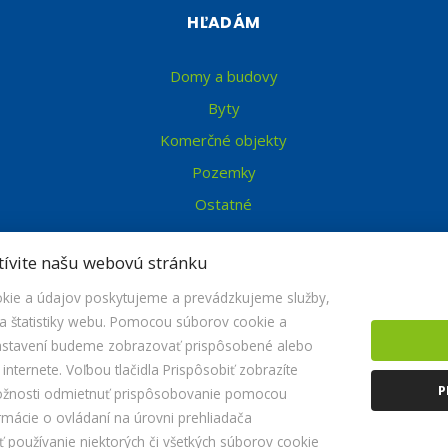
HĽADÁM
Domy a budovy
Byty
Komerčné objekty
Pozemky
Ostatné
tívite našu webovú stránku
ie a údajov poskytujeme a prevádzkujeme služby,
 štatistiky webu. Pomocou súborov cookie a
nastavení budeme zobrazovať prispôsobené alebo
nternete. Voľbou tlačidla Prispôsobiť zobrazíte
© 2026 -
HRF REALITY s.r.o.
P
ožnosti odmietnuť prispôsobovanie pomocou
Kopčanská 69, Holíč 908 51, Tel.: , E-mail: hrfreality@hrfreality.sk
rmácie o ovládaní na úrovni prehliadača
Nastavenie cookies
používanie niektorých či všetkých súborov cookie