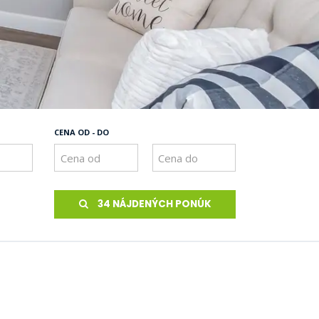
CENA OD - DO
34 NÁJDENÝCH PONÚK