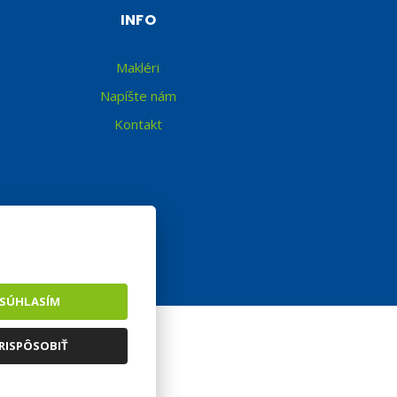
INFO
Makléri
Napíšte nám
Kontakt
SÚHLASÍM
RISPÔSOBIŤ