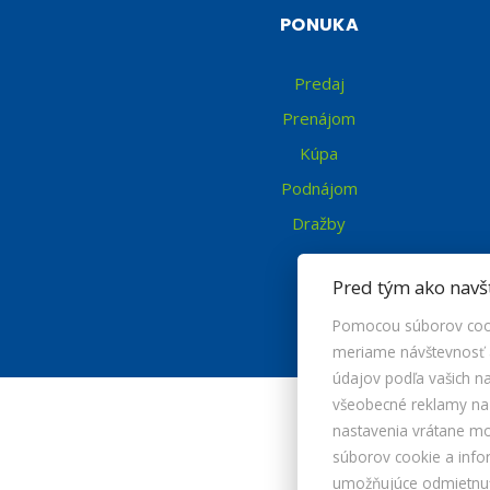
PONUKA
Predaj
Prenájom
Kúpa
Podnájom
Dražby
Pred tým ako navš
Pomocou súborov cook
meriame návštevnosť a
údajov podľa vašich 
všeobecné reklamy na i
nastavenia vrátane m
súborov cookie a info
umožňujúce odmietnuť 