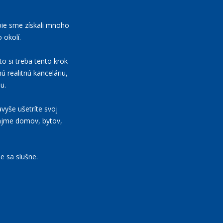
bie sme získali mnoho
 okolí.
to si treba tento krok
ú realitnú kanceláriu,
u.
vyše ušetríte svoj
nájme domov, bytov,
e sa slušne.