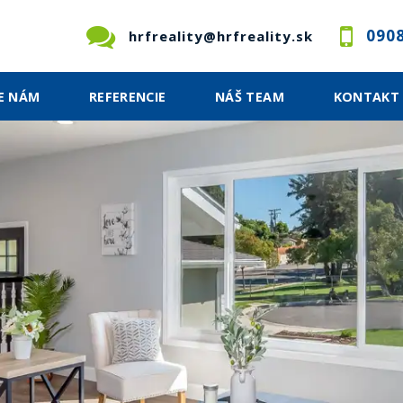
0908
hrfreality@hrfreality.sk
E NÁM
REFERENCIE
NÁŠ TEAM
KONTAKT