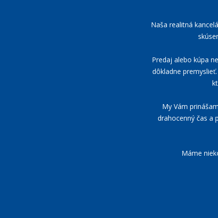
Naša realitná kancel
skúsen
Predaj alebo kúpa neh
dôkladne premyslieť. 
k
My Vám prinášame 
drahocenný čas a p
Máme niekoľ