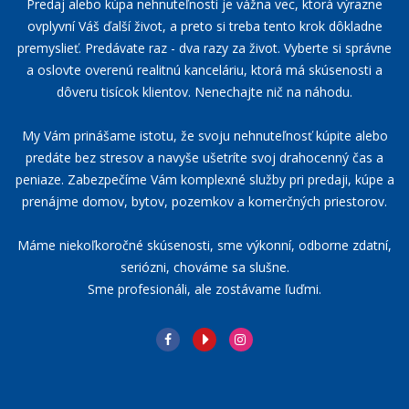
Predaj alebo kúpa nehnuteľnosti je vážna vec, ktorá výrazne
ovplyvní Váš ďalší život, a preto si treba tento krok dôkladne
premyslieť. Predávate raz - dva razy za život. Vyberte si správne
a oslovte overenú realitnú kanceláriu, ktorá má skúsenosti a
dôveru tisícok klientov. Nenechajte nič na náhodu.
My Vám prinášame istotu, že svoju nehnuteľnosť kúpite alebo
predáte bez stresov a navyše ušetríte svoj drahocenný čas a
peniaze. Zabezpečíme Vám komplexné služby pri predaji, kúpe a
prenájme domov, bytov, pozemkov a komerčných priestorov.
Máme niekoľkoročné skúsenosti, sme výkonní, odborne zdatní,
seriózni, chováme sa slušne.
Sme profesionáli, ale zostávame ľuďmi.