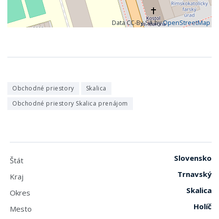
Data CC-By-SA by
OpenStreetMap
Obchodné priestory
Skalica
Obchodné priestory Skalica prenájom
Slovensko
Štát
Trnavský
Kraj
Skalica
Okres
Holíč
Mesto