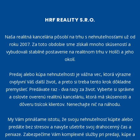
HRF REALITY S.R.O.
Naša realitná kancelária pôsobí na trhu s nehnuteľnosťami už od
roku 2007. Za toto obdobie sme získali mnoho skúseností a
vybudovali stabilné postavenie na realitnom trhu v Holíči a jeho
okolí.
Predaj alebo kúpa nehnuteľnosti je vážna vec, ktorá výrazne
ovplyvní Váš ďalší život, a preto si treba tento krok dôkladne
premyslieť. Predávate raz - dva razy za život. Vyberte si správne
a oslovte overenú realitnú kanceláriu, ktorá má skúsenosti a
dôveru tisícok klientov. Nenechajte nič na náhodu.
My Vám prinášame istotu, že svoju nehnuteľnosť kúpite alebo
predáte bez stresov a navyše ušetríte svoj drahocenný čas a
peniaze. Zabezpečíme Vám komplexné služby pri predaji, kúpe a