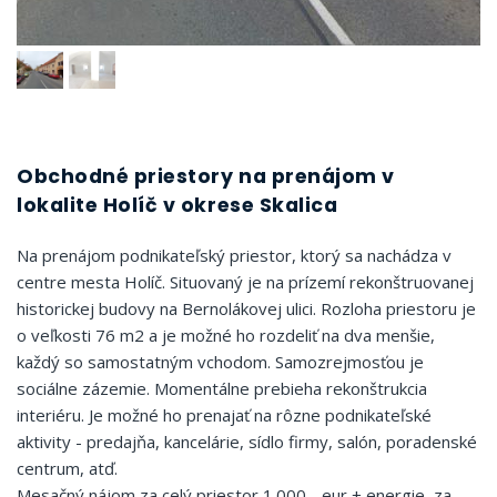
Obchodné priestory na prenájom v
lokalite Holíč v okrese Skalica
Na prenájom podnikateľský priestor, ktorý sa nachádza v
centre mesta Holíč. Situovaný je na prízemí rekonštruovanej
historickej budovy na Bernolákovej ulici. Rozloha priestoru je
o veľkosti 76 m2 a je možné ho rozdeliť na dva menšie,
každý so samostatným vchodom. Samozrejmosťou je
sociálne zázemie. Momentálne prebieha rekonštrukcia
interiéru. Je možné ho prenajať na rôzne podnikateľské
aktivity - predajňa, kancelárie, sídlo firmy, salón, poradenské
centrum, atď.
Mesačný nájom za celý priestor 1.000,- eur + energie, za