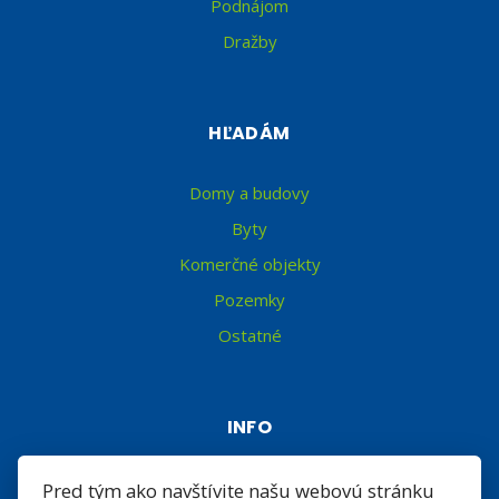
Podnájom
Dražby
HĽADÁM
Domy a budovy
Byty
Komerčné objekty
Pozemky
Ostatné
INFO
Makléri
Pred tým ako navštívite našu webovú stránku