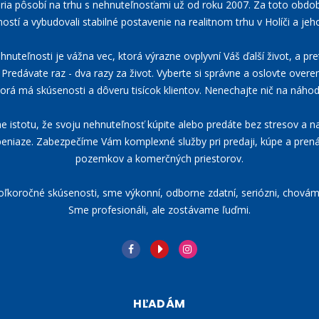
ária pôsobí na trhu s nehnuteľnosťami už od roku 2007. Za toto obdo
ostí a vybudovali stabilné postavenie na realitnom trhu v Holíči a jeho
nuteľnosti je vážna vec, ktorá výrazne ovplyvní Váš ďalší život, a pre
Predávate raz - dva razy za život. Vyberte si správne a oslovte overen
torá má skúsenosti a dôveru tisícok klientov. Nenechajte nič na náhod
istotu, že svoju nehnuteľnosť kúpite alebo predáte bez stresov a na
eniaze. Zabezpečíme Vám komplexné služby pri predaji, kúpe a pre
pozemkov a komerčných priestorov.
koročné skúsenosti, sme výkonní, odborne zdatní, seriózni, chovám
Sme profesionáli, ale zostávame ľuďmi.
HĽADÁM