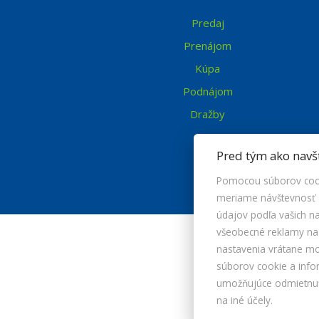
Predaj
Prenájom
Kúpa
Podnájom
Dražby
Pred tým ako navš
Pomocou súborov cook
meriame návštevnosť a
údajov podľa vašich 
všeobecné reklamy na i
nastavenia vrátane m
súborov cookie a info
umožňujúce odmietnuť 
na iné účely.