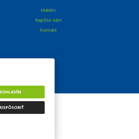
Makléri
Napíšte nám
Kontakt
SÚHLASÍM
RISPÔSOBIŤ