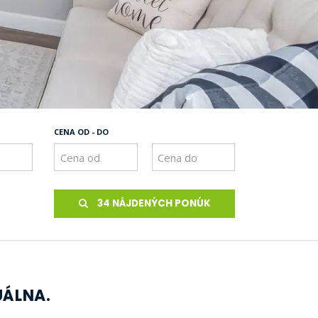
CENA OD - DO
34 NÁJDENÝCH PONÚK
UÁLNA.