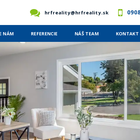
0908
hrfreality@hrfreality.sk
E NÁM
REFERENCIE
NÁŠ TEAM
KONTAKT