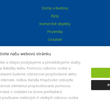
Domy a budovy
Byty
Komerčné objekty
Pozemky
Ostatné
tívite našu webovú stránku
ie a údajov poskytujeme a prevádzkujeme služby,
 štatistiky webu. Pomocou súborov cookie a
nastavení budeme zobrazovať prispôsobené alebo
nternete. Voľbou tlačidla Prispôsobiť zobrazíte
© 2026 -
HRF REALITY s.r.o.
P
ožnosti odmietnuť prispôsobovanie pomocou
Kopčanská 69, Holíč 908 51, Tel.: , E-mail: hrfreality@hrfreality.sk
rmácie o ovládaní na úrovni prehliadača
Nastavenie cookies
používanie niektorých či všetkých súborov cookie