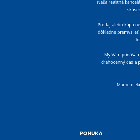
Naša realitná kancel
skúsen
Predaj alebo kúpa neh
dôkladne premyslieť. 
k
My Vám prinášame 
drahocenný čas a p
Máme niekoľ
PONUKA