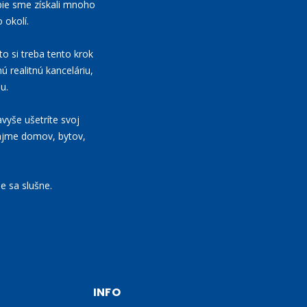
bie sme získali mnoho
 okolí.
to si treba tento krok
ú realitnú kanceláriu,
u.
vyše ušetríte svoj
nájme domov, bytov,
e sa slušne.
INFO