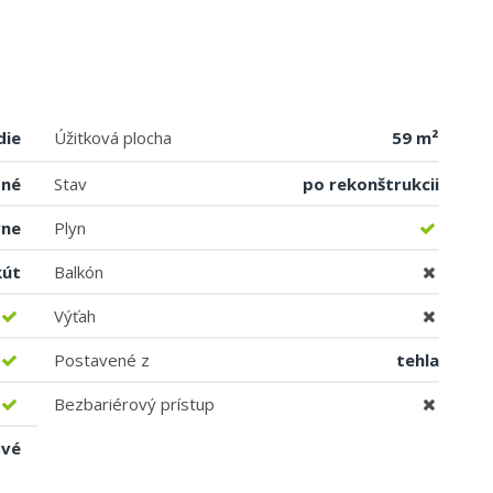
die
Úžitková plocha
59 m²
bné
Stav
po rekonštrukcii
vne
Plyn
kút
Balkón
Výťah
Postavené z
tehla
Bezbariérový prístup
ové