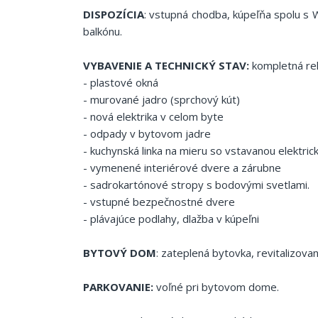
DISPOZÍCIA
: vstupná chodba, kúpeľňa spolu s W
balkónu.
VYBAVENIE A TECHNICKÝ STAV:
kompletná rek
- plastové okná
- murované jadro (sprchový kút)
- nová elektrika v celom byte
- odpady v bytovom jadre
- kuchynská linka na mieru so vstavanou elektri
- vymenené interiérové dvere a zárubne
- sadrokartónové stropy s bodovými svetlami.
- vstupné bezpečnostné dvere
- plávajúce podlahy, dlažba v kúpeľni
BYTOVÝ DOM
: zateplená bytovka, revitalizov
PARKOVANIE:
voľné pri bytovom dome.