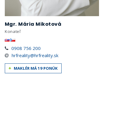
Mgr. Mária Mikotová
Konateľ
0908 756 200
hrfreality@hrfreality.sk
MAKLÉR MÁ 19 PONÚK