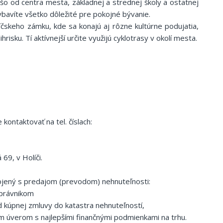
o od centra mesta, základnej a strednej školy a ostatnej
bavíte všetko dôležité pre pokojné bývanie.
íčskeho zámku, kde sa konajú aj rôzne kultúrne podujatia,
isku. Tí aktívnejší určite využijú cyklotrasy v okolí mesta.
kontaktovať na tel. číslach:
 69, v Holíči.
pojený s predajom (prevodom) nehnuteľnosti:
 právnikom
d kúpnej zmluvy do katastra nehnuteľností,
m úverom s najlepšími finančnými podmienkami na trhu.