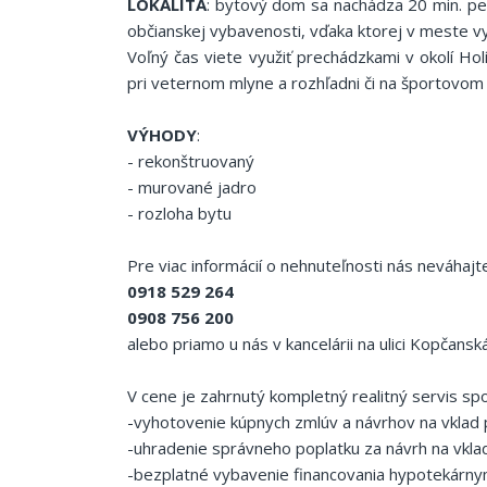
LOKALITA
: bytový dom sa nachádza 20 min. peš
občianskej vybavenosti, vďaka ktorej v meste vy
Voľný čas viete využiť prechádzkami v okolí Hol
pri veternom mlyne a rozhľadni či na športovom ihr
VÝHODY
:
- rekonštruovaný
- murované jadro
- rozloha bytu
Pre viac informácií o nehnuteľnosti nás neváhajte 
0918 529 264
0908 756 200
alebo priamo u nás v kancelárii na ulici Kopčanská
V cene je zahrnutý kompletný realitný servis s
-vyhotovenie kúpnych zmlúv a návrhov na vklad
-uhradenie správneho poplatku za návrh na vkla
-bezplatné vybavenie financovania hypotekárny