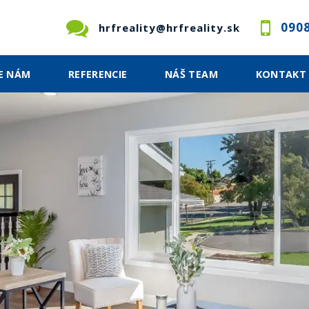
0908
hrfreality@hrfreality.sk
E NÁM
REFERENCIE
NÁŠ TEAM
KONTAKT