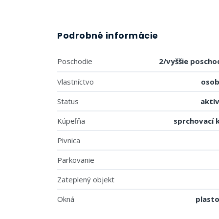
Podrobné informácie
Poschodie
2/vyššie poscho
Vlastníctvo
oso
Status
aktí
Kúpeľňa
sprchovací 
Pivnica
Parkovanie
Zateplený objekt
Okná
plast