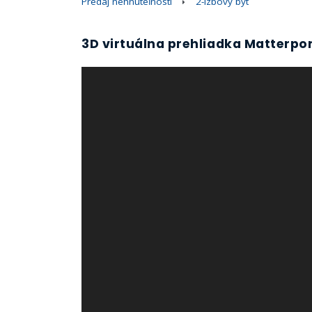
Predaj nehnuteľností
2-izbový byt
3D virtuálna prehliadka Matterpo