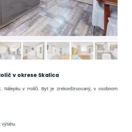
Holíč v okrese Skalica
t. Nálepku v Holíči. Byt je zrekonštruovaný, v osobnom
 výťahu.