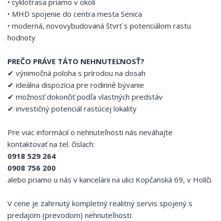
• cyklotrasa priamo v okolí
• MHD spojenie do centra mesta Senica
• moderná, novovybudovaná štvrť s potenciálom rastu
hodnoty
PREČO PRÁVE TÁTO NEHNUTEĽNOSŤ?
✔ výnimočná poloha s prírodou na dosah
✔ ideálna dispozícia pre rodinné bývanie
✔ možnosť dokončiť podľa vlastných predstáv
✔ investičný potenciál rastúcej lokality
Pre viac informácií o nehnuteľnosti nás neváhajte
kontaktovať na tel. číslach:
0918 529 264
0908 756 200
alebo priamo u nás v kancelárii na ulici Kopčanská 69, v Holíči.
V cene je zahrnutý kompletný realitný servis spojený s
predajom (prevodom) nehnuteľnosti: