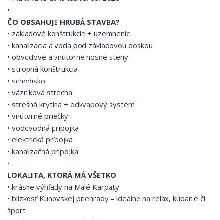
•
ČO OBSAHUJE HRUBÁ STAVBA?
• základové konštrukcie + uzemnenie
• kanalizácia a voda pod základovou doskou
• obvodové a vnútorné nosné steny
• stropná konštrukcia
• schodisko
• väzníková strecha
• strešná krytina + odkvapový systém
• vnútorné priečky
• vodovodná prípojka
• elektrická prípojka
• kanalizačná prípojka
•
LOKALITA, KTORÁ MÁ VŠETKO
• krásne výhľady na Malé Karpaty
• blízkosť Kunovskej priehrady – ideálne na relax, kúpanie či
šport