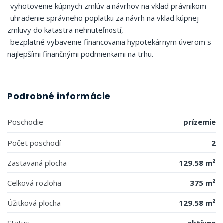
-vyhotovenie kúpnych zmlúv a návrhov na vklad právnikom
-uhradenie správneho poplatku za návrh na vklad kúpnej
zmluvy do katastra nehnuteľností,
-bezplatné vybavenie financovania hypotekárnym úverom s
najlepšími finančnými podmienkami na trhu.
Podrobné informácie
Poschodie
prízemie
Počet poschodí
2
Zastavaná plocha
129.58 m²
Celková rozloha
375 m²
Úžitková plocha
129.58 m²
Status
aktívne