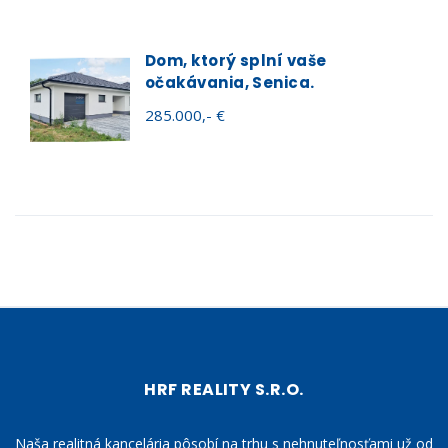
Dom, ktorý splní vaše
očakávania, Senica.
285.000,- €
HRF REALITY S.R.O.
Naša realitná kancelária pôsobí na trhu s nehnuteľnosťami už od