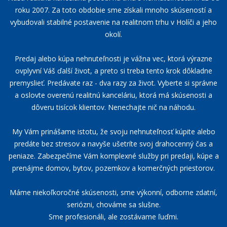
roku 2007. Za toto obdobie sme získali mnoho skúseností a
vybudovali stabilné postavenie na realitnom trhu v Holíči a jeho
okolí.
Predaj alebo kúpa nehnuteľnosti je vážna vec, ktorá výrazne
ovplyvní Váš ďalší život, a preto si treba tento krok dôkladne
premyslieť. Predávate raz - dva razy za život. Vyberte si správne
a oslovte overenú realitnú kanceláriu, ktorá má skúsenosti a
dôveru tisícok klientov. Nenechajte nič na náhodu.
My Vám prinášame istotu, že svoju nehnuteľnosť kúpite alebo
predáte bez stresov a navyše ušetríte svoj drahocenný čas a
peniaze. Zabezpečíme Vám komplexné služby pri predaji, kúpe a
prenájme domov, bytov, pozemkov a komerčných priestorov.
Máme niekoľkoročné skúsenosti, sme výkonní, odborne zdatní,
seriózni, chováme sa slušne.
Sme profesionáli, ale zostávame ľuďmi.