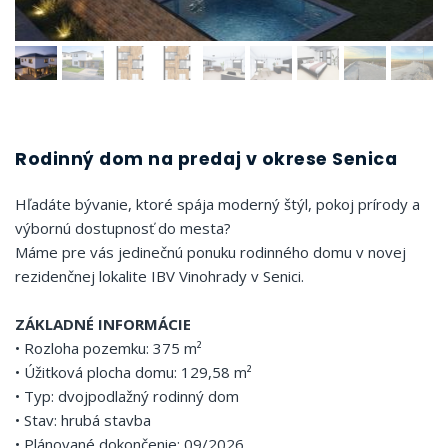
Rodinný dom na predaj v okrese Senica
Hľadáte bývanie, ktoré spája moderný štýl, pokoj prírody a
výbornú dostupnosť do mesta?
Máme pre vás jedinečnú ponuku rodinného domu v novej
rezidenčnej lokalite IBV Vinohrady v Senici.
ZÁKLADNÉ INFORMÁCIE
• Rozloha pozemku: 375 m²
• Úžitková plocha domu: 129,58 m²
• Typ: dvojpodlažný rodinný dom
• Stav: hrubá stavba
• Plánované dokončenie: 09/2026