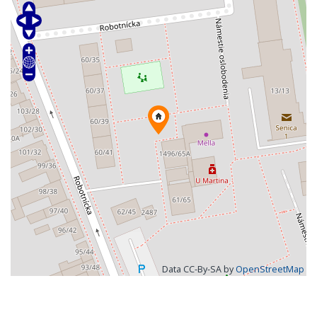
Data CC-By-SA by
OpenStreetMap