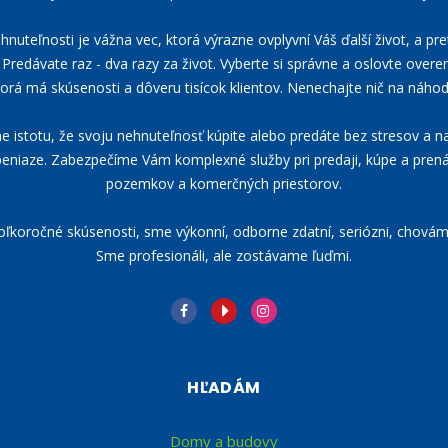
nuteľnosti je vážna vec, ktorá výrazne ovplyvní Váš ďalší život, a pre
Predávate raz - dva razy za život. Vyberte si správne a oslovte overen
torá má skúsenosti a dôveru tisícok klientov. Nenechajte nič na náhod
istotu, že svoju nehnuteľnosť kúpite alebo predáte bez stresov a na
eniaze. Zabezpečíme Vám komplexné služby pri predaji, kúpe a pre
pozemkov a komerčných priestorov.
koročné skúsenosti, sme výkonní, odborne zdatní, seriózni, chovám
Sme profesionáli, ale zostávame ľuďmi.
HĽADÁM
Domy a budovy