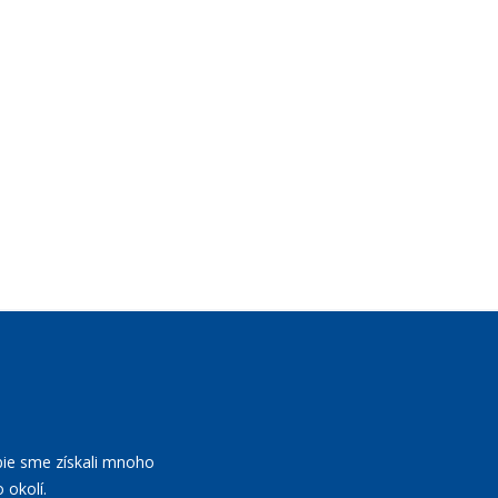
bie sme získali mnoho
 okolí.