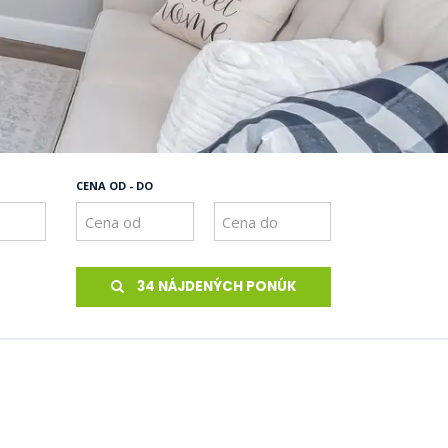
CENA OD - DO
34 NÁJDENÝCH PONÚK