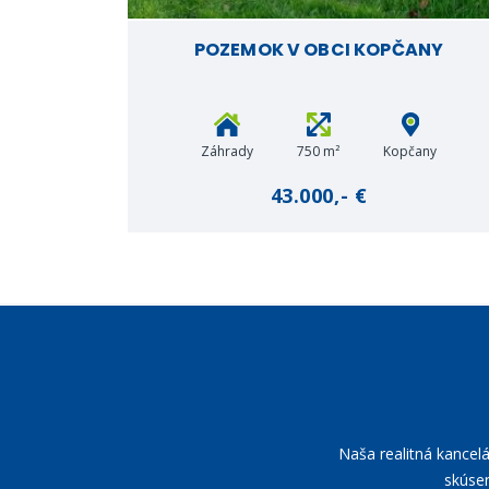
POZEMOK V OBCI KOPČANY
Záhrady
750 m²
Kopčany
43.000,- €
Naša realitná kancel
skúsen