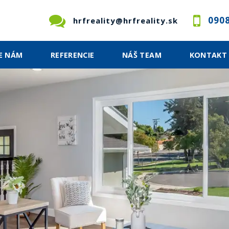
0908
hrfreality@hrfreality.sk
E NÁM
REFERENCIE
NÁŠ TEAM
KONTAKT