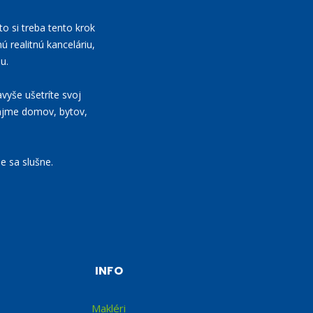
to si treba tento krok
ú realitnú kanceláriu,
u.
vyše ušetríte svoj
nájme domov, bytov,
e sa slušne.
INFO
Makléri