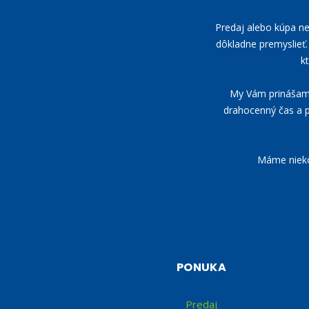
Predaj alebo kúpa neh
dôkladne premyslieť. 
k
My Vám prinášame 
drahocenný čas a p
Máme niekoľ
PONUKA
Predaj