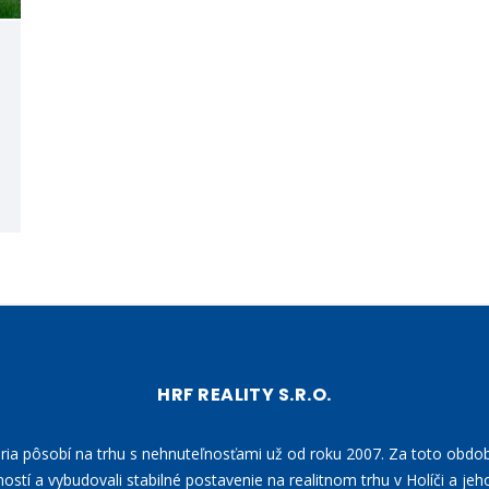
HRF REALITY S.R.O.
ária pôsobí na trhu s nehnuteľnosťami už od roku 2007. Za toto obdo
ostí a vybudovali stabilné postavenie na realitnom trhu v Holíči a jeho