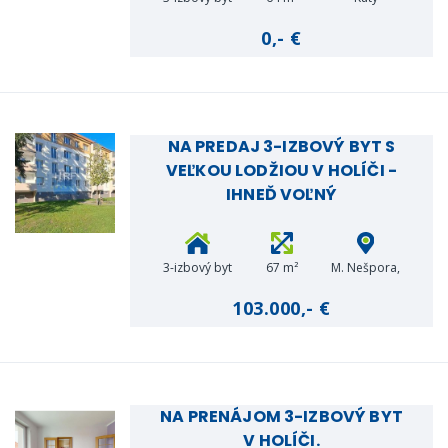
0,- €
NA PREDAJ 3-IZBOVÝ BYT S
VEĽKOU LODŽIOU V HOLÍČI -
IHNEĎ VOĽNÝ
3-izbový byt
67 m²
M. Nešpora,
Holíč
103.000,- €
NA PRENÁJOM 3-IZBOVÝ BYT
V HOLÍČI.