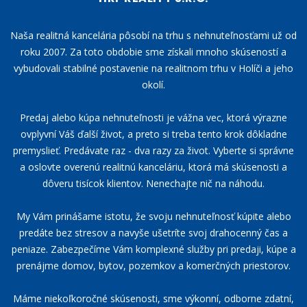
Naša realitná kancelária pôsobí na trhu s nehnuteľnosťami už od
roku 2007. Za toto obdobie sme získali mnoho skúseností a
vybudovali stabilné postavenie na realitnom trhu v Holíči a jeho
okolí.
Predaj alebo kúpa nehnuteľnosti je vážna vec, ktorá výrazne
ovplyvní Váš ďalší život, a preto si treba tento krok dôkladne
premyslieť. Predávate raz - dva razy za život. Vyberte si správne
a oslovte overenú realitnú kanceláriu, ktorá má skúsenosti a
dôveru tisícok klientov. Nenechajte nič na náhodu.
My Vám prinášame istotu, že svoju nehnuteľnosť kúpite alebo
predáte bez stresov a navyše ušetríte svoj drahocenný čas a
peniaze. Zabezpečíme Vám komplexné služby pri predaji, kúpe a
prenájme domov, bytov, pozemkov a komerčných priestorov.
Máme niekoľkoročné skúsenosti, sme výkonní, odborne zdatní,