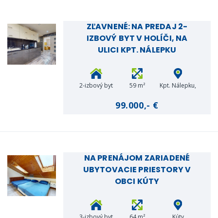
ZĽAVNENÉ: NA PREDAJ 2-
IZBOVÝ BYT V HOLÍČI, NA
ULICI KPT. NÁLEPKU
2-izbový byt
59 m²
Kpt. Nálepku,
Holíč
99.000,- €
NA PRENÁJOM ZARIADENÉ
UBYTOVACIE PRIESTORY V
OBCI KÚTY
3-izbový byt
64 m²
Kúty