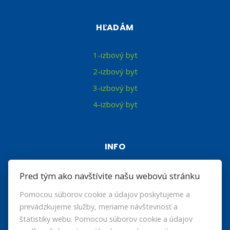
HĽADÁM
1-izbový byt
2-izbový byt
3-izbový byt
4-izbový byt
INFO
Makléri
Pred tým ako navštívite našu webovú stránku
Napíšte nám
Pomocou súborov cookie a údajov poskytujeme a
Kontakt
prevádzkujeme služby, meriame návštevnosť a
štatistiky webu. Pomocou súborov cookie a údajov