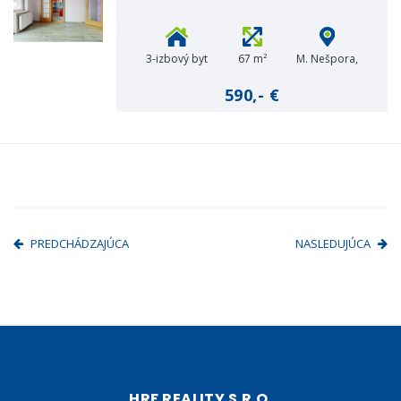
3-izbový byt
67 m²
M. Nešpora,
Holíč
590,- €
PREDCHÁDZAJÚCA
NASLEDUJÚCA
HRF REALITY S.R.O.