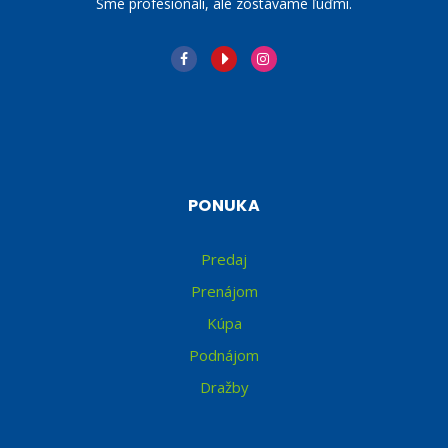
Sme profesionáli, ale zostávame ľuďmi.
PONUKA
Predaj
Prenájom
Kúpa
Podnájom
Dražby