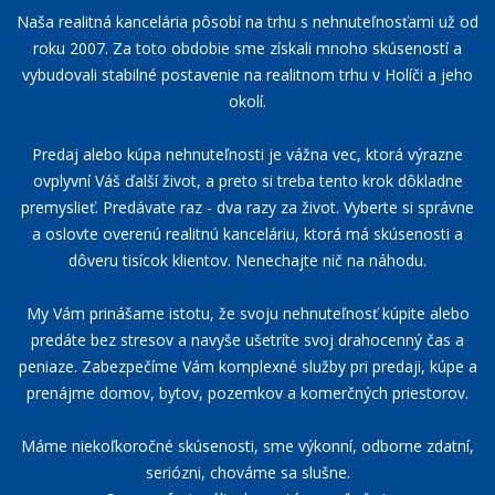
Naša realitná kancelária pôsobí na trhu s nehnuteľnosťami už od
roku 2007. Za toto obdobie sme získali mnoho skúseností a
vybudovali stabilné postavenie na realitnom trhu v Holíči a jeho
okolí.
Predaj alebo kúpa nehnuteľnosti je vážna vec, ktorá výrazne
ovplyvní Váš ďalší život, a preto si treba tento krok dôkladne
premyslieť. Predávate raz - dva razy za život. Vyberte si správne
a oslovte overenú realitnú kanceláriu, ktorá má skúsenosti a
dôveru tisícok klientov. Nenechajte nič na náhodu.
My Vám prinášame istotu, že svoju nehnuteľnosť kúpite alebo
predáte bez stresov a navyše ušetríte svoj drahocenný čas a
peniaze. Zabezpečíme Vám komplexné služby pri predaji, kúpe a
prenájme domov, bytov, pozemkov a komerčných priestorov.
Máme niekoľkoročné skúsenosti, sme výkonní, odborne zdatní,
seriózni, chováme sa slušne.