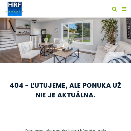
404 - ĽUTUJEME, ALE PONUKA UŽ
NIE JE AKTUÁLNA.
Ľutujeme, ale ponuka ktorú hľadáte, bola