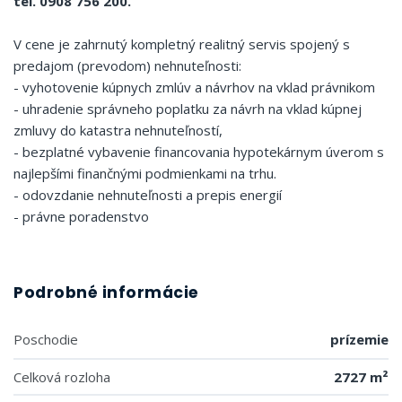
tel. 0908 756 200.
V cene je zahrnutý kompletný realitný servis spojený s
predajom (prevodom) nehnuteľnosti:
- vyhotovenie kúpnych zmlúv a návrhov na vklad právnikom
- uhradenie správneho poplatku za návrh na vklad kúpnej
zmluvy do katastra nehnuteľností,
- bezplatné vybavenie financovania hypotekárnym úverom s
najlepšími finančnými podmienkami na trhu.
- odovzdanie nehnuteľnosti a prepis energií
- právne poradenstvo
Podrobné informácie
Poschodie
prízemie
Celková rozloha
2727 m²