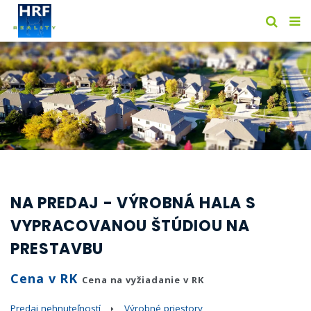
NA PREDAJ - VÝROBNÁ HALA S
VYPRACOVANOU ŠTÚDIOU NA
PRESTAVBU
Cena v RK
Cena na vyžiadanie v RK
Predaj nehnuteľností
Výrobné priestory