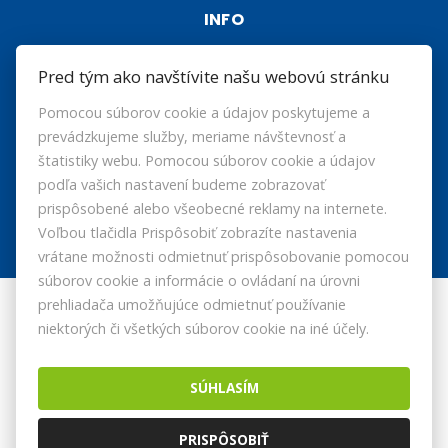
INFO
Makléri
Pred tým ako navštívite našu webovú stránku
Napíšte nám
Pomocou súborov cookie a údajov poskytujeme a
prevádzkujeme služby, meriame návštevnosť a
Kontakt
štatistiky webu. Pomocou súborov cookie a údajov
podľa vašich nastavení budeme zobrazovať
prispôsobené alebo všeobecné reklamy na internete.
Voľbou tlačidla Prispôsobiť zobrazíte nastavenia
vrátane možnosti odmietnuť prispôsobovanie pomocou
súborov cookie a informácie o ovládaní na úrovni
prehliadača umožňujúce odmietnuť používanie
© 2026 -
HRF REALITY s.r.o.
niektorých či všetkých súborov cookie na iné účely.
Kopčanská 69, Holíč 908 51, Tel.: , E-mail: hrfreality@hrfreality.sk
Prepnúť na verziu pre počítače
SÚHLASÍM
Nastavenie cookies
PRISPÔSOBIŤ