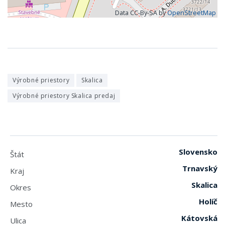
Data CC-By-SA by
OpenStreetMap
Výrobné priestory
Skalica
Výrobné priestory Skalica predaj
Slovensko
Štát
Trnavský
Kraj
Skalica
Okres
Holíč
Mesto
Kátovská
Ulica