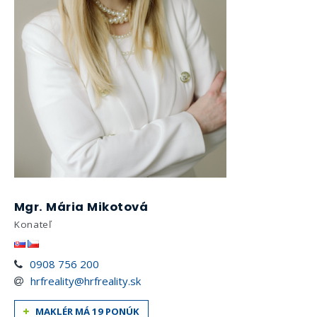
Mgr. Mária Mikotová
Konateľ
0908 756 200
hrfreality@hrfreality.sk
MAKLÉR MÁ 19 PONÚK