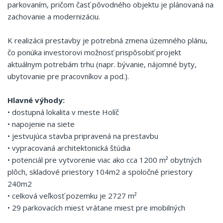
parkovaním, pričom časť pôvodného objektu je plánovaná na
zachovanie a modernizáciu.
K realizácii prestavby je potrebná zmena územného plánu,
čo ponúka investorovi možnosť prispôsobiť projekt
aktuálnym potrebám trhu (napr. bývanie, nájomné byty,
ubytovanie pre pracovníkov a pod.).
Hlavné výhody:
• dostupná lokalita v meste Holíč
• napojenie na siete
• jestvujúca stavba pripravená na prestavbu
• vypracovaná architektonická štúdia
• potenciál pre vytvorenie viac ako cca 1200 m² obytných
plôch, skladové priestory 104m2 a spoločné priestory
240m2
• celková veľkosť pozemku je 2727 m²
• 29 parkovacích miest vrátane miest pre imobilných