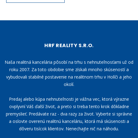
HRF REALITY S.R.O.
Naša realitná kancelária pôsobí na trhu s nehnuteľnosťami už od
roku 2007. Za toto obdobie sme získali mnoho skúseností a
vybudovali stabilné postavenie na realitnom trhu v Holíči a jeho
okolí.
Predaj alebo kúpa nehnuteľnosti je vážna vec, ktorá výrazne
ovplyvní Váš ďalší život, a preto si treba tento krok dôkladne
premyslieť. Predávate raz - dva razy za život. Vyberte si správne
a oslovte overenú realitnú kanceláriu, ktorá má skúsenosti a
dôveru tisícok klientov. Nenechajte nič na náhodu.