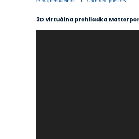
Predaj nehnuteľností
Obchodné priestory
3D virtuálna prehliadka Matterpo