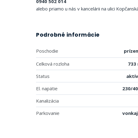
0940 502 014
alebo priamo u nás v kancelárii na ulici Kopčanská
Podrobné informácie
Poschodie
príze
Celková rozloha
733
Status
aktí
El. napätie
230/4
Kanalizácia
Parkovanie
vonkaj