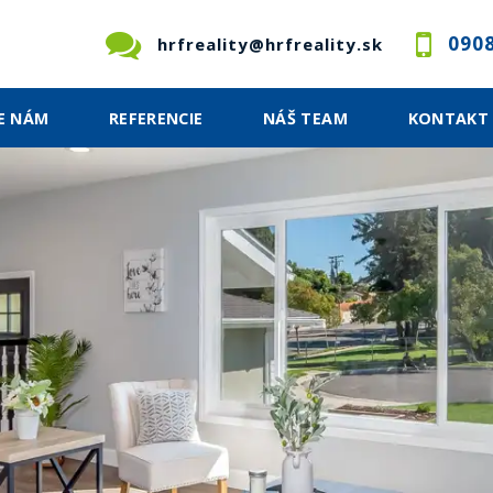
0908
hrfreality@hrfreality.sk
E NÁM
REFERENCIE
NÁŠ TEAM
KONTAKT