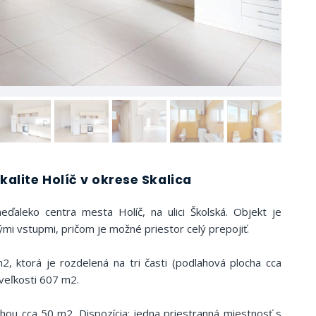
alite Holíč v okrese Skalica
eďaleko centra mesta Holíč, na ulici Školská. Objekt je
ými vstupmi, pričom je možné priestor celý prepojiť.
, ktorá je rozdelená na tri časti (podlahová plocha cca
eľkosti 607 m2.
hou cca 50 m2. Dispozícia: jedna priestranná miestnosť s