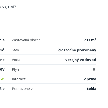
 69, Holíč.
mie
Zastavaná plocha
733 m²
 m²
Stav
čiastočne prerobený
vne
Voda
verejný vodovod
00V
Plyn
Internet
optika
šie
Postavené z
tehla