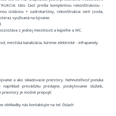
UKCIA: táto časť prešla kompletnou rekonštrukciou -
nou izoláciou + sadrokartóny, rekonštrukcia sietí (voda,
Doteraz využívaná na bývanie.
.
 pozostáva z jednej miestnosti a kúpeľne a WC.
, mestská kanalizácia, kúrenie elektrické - infrapanely.
bývanie a ako skladovacie priestory. Nehnuteľnosť ponúka
 napríklad prevádzku predajne, poskytovanie služieb,
i priestory je možné prepojiť.
e obhliadky nás kontaktujte na tel. číslach