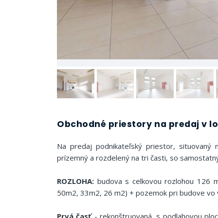
Obchodné priestory na predaj v lok
Na predaj podnikateľský priestor, situovaný n
prízemný a rozdelený na tri časti, so samostatn
ROZLOHA:
budova s celkovou rozlohou 126 m2
50m2, 33m2, 26 m2) + pozemok pri budove vo v
Prvá časť
- rekonštruovaná, s podlahovou ploc