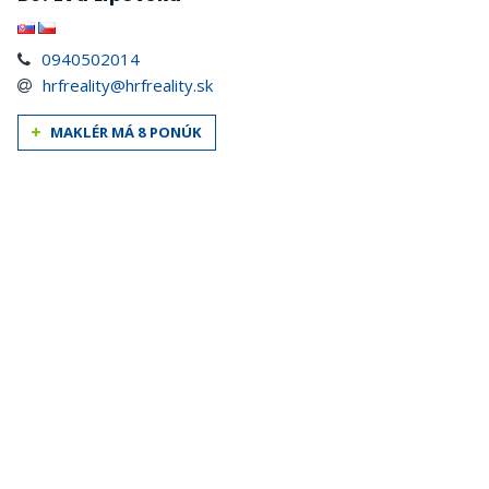
0940502014
hrfreality@hrfreality.sk
MAKLÉR MÁ 8 PONÚK