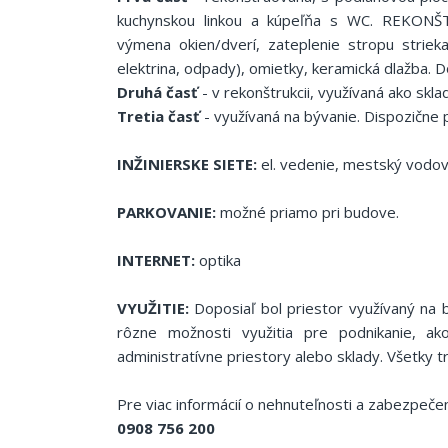
kuchynskou linkou a kúpeľňa s WC. REKONŠTR
výmena okien/dverí, zateplenie stropu strieka
elektrina, odpady), omietky, keramická dlažba. 
Druhá časť
- v rekonštrukcii, využívaná ako sklad
Tretia časť
- využívaná na bývanie. Dispozične
INŽINIERSKE SIETE:
el. vedenie, mestský vodovod
PARKOVANIE:
možné priamo pri budove.
INTERNET:
optika
VYUŽITIE:
Doposiaľ bol priestor využívaný na 
rôzne možnosti využitia pre podnikanie, ako
administratívne priestory alebo sklady. Všetky tr
Pre viac informácií o nehnuteľnosti a zabezpečen
0908 756 200