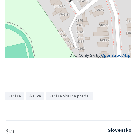
Data CC-By-SA by
OpenStreetMap
Garáže
Skalica
Garáže Skalica predaj
Slovensko
Štát