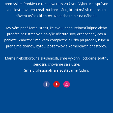
premyslieť. Predávate raz - dva razy za život. Vyberte si správne
a oslovte overenú realitnú kanceláriu, ktorá má skúsenosti a
dôveru tisícok klientov. Nenechajte nič na náhodu.
My Vám prinášame istotu, že svoju nehnuteľnosť kúpite alebo
predáte bez stresov a navyše ušetríte svoj drahocenný čas a
peniaze. Zabezpečíme Vám komplexné služby pri predaji, kúpe a
prenájme domov, bytov, pozemkov a komerčných priestorov.
Máme niekoľkoročné skúsenosti, sme výkonní, odborne zdatní,
seriózni, chováme sa slušne.
Sme profesionáli, ale zostávame ľuďmi.