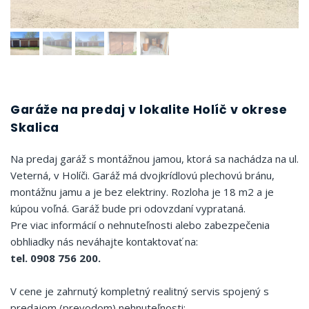
Garáže na predaj v lokalite Holíč v okrese
Skalica
Na predaj garáž s montážnou jamou, ktorá sa nachádza na ul.
Veterná, v Holíči. Garáž má dvojkrídlovú plechovú bránu,
montážnu jamu a je bez elektriny. Rozloha je 18 m2 a je
kúpou voľná. Garáž bude pri odovzdaní vyprataná.
Pre viac informácií o nehnuteľnosti alebo zabezpečenia
obhliadky nás neváhajte kontaktovať na:
tel. 0908 756 200.
V cene je zahrnutý kompletný realitný servis spojený s
predajom (prevodom) nehnuteľnosti: