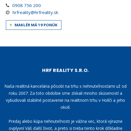
0908 756 200
hrfreality@hrfreality.sk
MAKLÉR MÁ 19 PONÚK
HRF REALITY S.R.O.
Naša realitná kancelária pôsobí na trhu s nehnuteľnosťami už od
roku 2007. Za toto obdobie sme získali mnoho skúseností a
vybudovali stabilné postavenie na realitnom trhu v Holíči a jeho
okolí.
Predaj alebo kúpa nehnuteľnosti je vážna vec, ktorá výrazne
ovplyvní Váš ďalší život, a preto si treba tento krok dôkladne